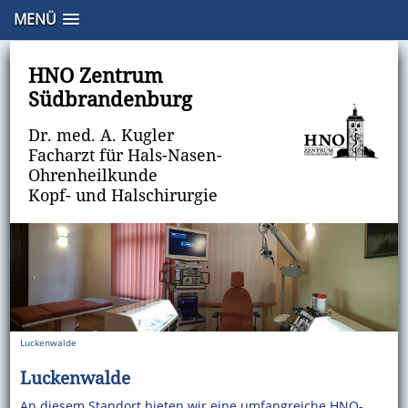
MENÜ
Luckenwalde · HNO · Praxis
HNO Zentrum
Südbrandenburg
Dr. med. A. Kugler
Facharzt für Hals-Nasen-
Ohrenheilkunde
Kopf- und Halschirurgie
Luckenwalde
Luckenwalde
An diesem Standort bieten wir eine umfangreiche HNO-