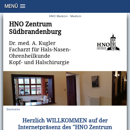
MENÜ
Startseite · Hals Nasen Ohren · HNO · Arzt Luckenwalde · Berlin · HNO Arzt · Doktor ·
HNO Medizin · Medizin
HNO Zentrum
Südbrandenburg
Dr. med. A. Kugler
Facharzt für Hals-Nasen-
Ohrenheilkunde
Kopf- und Halschirurgie
Startseite
Herzlich WILLKOMMEN auf der
Internetpräsenz des "HNO Zentrum